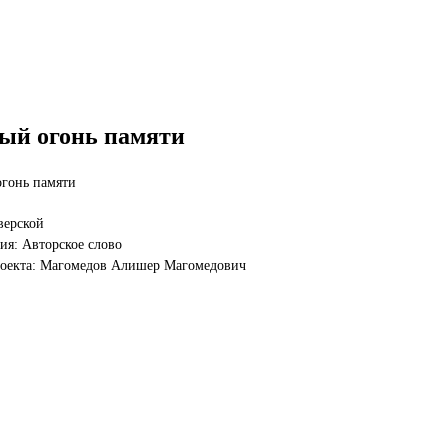
ый огонь памяти
гонь памяти
верской
я: Авторское слово
роекта: Магомедов Алишер Магомедович