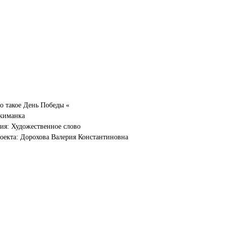
о такое День Победы «
киманка
я: Художественное слово
оекта: Дорохова Валерия Константиновна