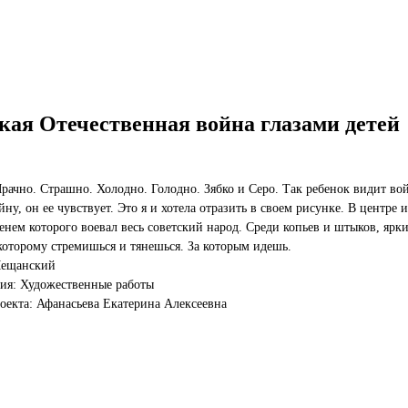
кая Отечественная война глазами детей
рачно. Страшно. Холодно. Голодно. Зябко и Серо. Так ребенок видит вой
йну, он ее чувствует. Это я и хотела отразить в своем рисунке. В центре
енем которого воевал весь советский народ. Среди копьев и штыков, ярки
 которому стремишься и тянешься. За которым идешь.
Мещанский
ия: Художественные работы
оекта: Афанасьева Екатерина Алексеевна