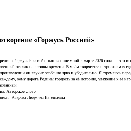
отворение «Горжусь Россией»
рение «Горжусь Россией», написанное мной в марте 2026 года, — это и
венный отклик на вызовы времени. В моём творчестве патриотизм всегд
 произведении он звучит особенно ярко и убедительно. Я стремлюсь перед
каждому, кому дорога Родина: гордость за её историю, уважение к её нар
Басманный
я: Авторское слово
оекта: Авдеева Людмила Евгеньевна