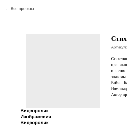
Все проекты
Стих
Артикул:
Стихотво
проникно
и в этом
знакомы 
Район: 
Номинаци
Автор пр
Видеоролик
Изображения
Видеоролик